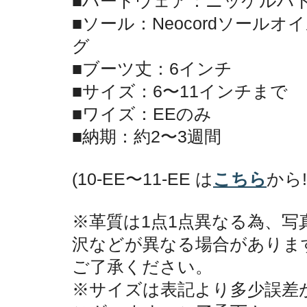
■ハードウェア：ニッケルハ
■ソール：Neocordソール
グ
■ブーツ丈：6インチ
■サイズ：6〜11インチまで
■ワイズ：EEのみ
■納期：約2〜3週間
(10-EE〜11-EE は
こちら
から!
※革質は1点1点異なる為、写
沢などが異なる場合がありま
ご了承ください。
※サイズは表記より多少誤差