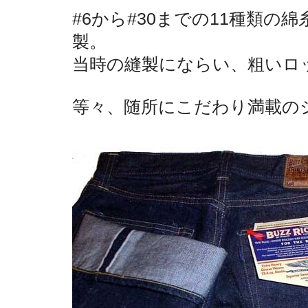
#6から#30までの11種類の綿
製。
当時の縫製にならい、粗いロ
等々、随所にこだわり満載の