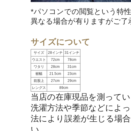
*パソコンでの閲覧という特
異なる場合が有りますがご了
サイズについて
サイズ
28インチ
31インチ
ウエスト
72cm
78cm
ワタリ
28cm
31cm
裾幅
21.5cm
23cm
前股上
27cm
29cm
レングス
89cm
当店の在庫現品を測ってい
洗濯方法や季節などによっ
法により誤差が生じる場合
い。