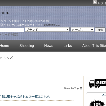
ログ
スやジーンズ関連サイトの更新情報の発信と
提案するジーンズポータルサイトです.
Learn more…
ーワードを指定
Home
Shopping
News
Links
About This Site
＞ キッズ
メ
MY BLUEキッズボトムス一覧はこちら