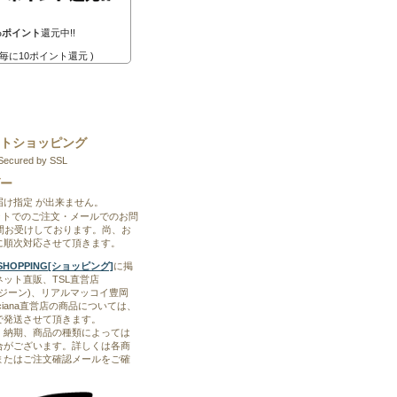
%ポイント
還元中!!
0円毎に10ポイント還元 )
トショッピング
Secured by SSL
ー
届け指定 が出来ません。
ットでのご注文・メールでのお問
時間お受けしております。尚、お
に順次対応させて頂きます。
ET SHOPPING[ショッピング]
に掲
ット直販、TSL直営店
ブルージーン)、リアルマッコイ豊岡
Boyciana直営店の商品については、
で発送させて頂きます。
、納期、商品の種類によっては
合がございます。詳しくは各商
またはご注文確認メールをご確