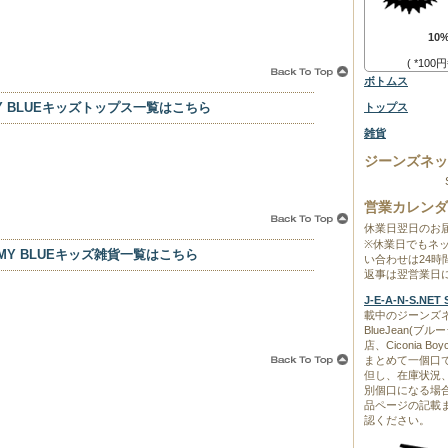
10
( *10
ボトムス
MY BLUEキッズトップス一覧はこちら
トップス
雑貨
ジーンズネッ
営業カレンダ
休業日翌日のお
※休業日でもネ
RMY BLUEキッズ雑貨一覧はこちら
い合わせは24
返事は翌営業日
J-E-A-N-S.N
載中のジーンズネ
BlueJean(
店、Ciconia 
まとめて一個口
但し、在庫状況
別個口になる場
品ページの記載
認ください。