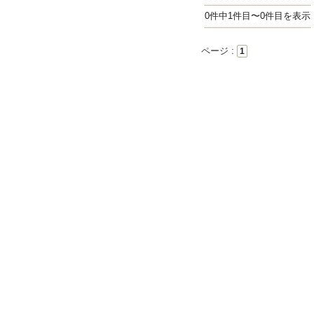
0件中1件目〜0件目を表示
ページ :
1