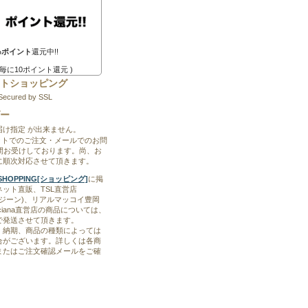
%ポイント
還元中!!
0円毎に10ポイント還元 )
トショッピング
Secured by SSL
ー
届け指定 が出来ません。
ットでのご注文・メールでのお問
時間お受けしております。尚、お
に順次対応させて頂きます。
ET SHOPPING[ショッピング]
に掲
ット直販、TSL直営店
ブルージーン)、リアルマッコイ豊岡
Boyciana直営店の商品については、
で発送させて頂きます。
、納期、商品の種類によっては
合がございます。詳しくは各商
またはご注文確認メールをご確