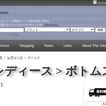
ログ
スやジーンズ関連サイトの更新情報の発信と
提案するジーンズポータルサイトです.
Learn more…
ーワードを指定
Home
Shopping
News
Links
About This Site
TE
＞
レディース
＞ ボトムス
レディース > ボトム
TE
メ