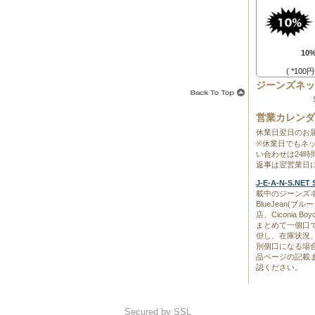
10
( *10
ジーンズネッ
営業カレンダ
休業日翌日のお
※休業日でもネ
い合わせは24
返事は翌営業日
J-E-A-N-S.N
載中のジーンズネ
BlueJean(
店、Ciconia 
まとめて一個口
但し、在庫状況
別個口になる場
品ページの記載
認ください。
Secured by SSL