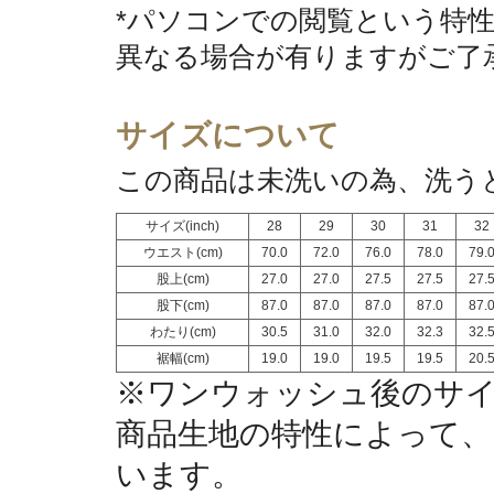
*パソコンでの閲覧という特
異なる場合が有りますがご了
サイズについて
この商品は未洗いの為、洗う
サイズ(inch)
28
29
30
31
32
ウエスト(cm)
70.0
72.0
76.0
78.0
79.
股上(cm)
27.0
27.0
27.5
27.5
27.
股下(cm)
87.0
87.0
87.0
87.0
87.
わたり(cm)
30.5
31.0
32.0
32.3
32.
裾幅(cm)
19.0
19.0
19.5
19.5
20.
※ワンウォッシュ後のサ
商品生地の特性によって、
います。