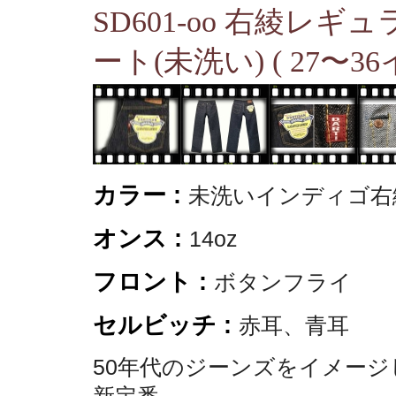
SD601-oo 右綾レギ
ート(未洗い) ( 27〜36
カラー :
未洗いインディゴ右
オンス :
14oz
フロント :
ボタンフライ
セルビッチ :
赤耳、青耳
50年代のジーンズをイメー
新定番。