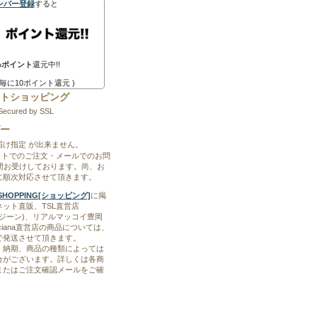
ンバー登録
すると
%ポイント
還元中!!
0円毎に10ポイント還元 )
トショッピング
Secured by SSL
ー
届け指定 が出来ません。
ットでのご注文・メールでのお問
時間お受けしております。尚、お
に順次対応させて頂きます。
ET SHOPPING[ショッピング]
に掲
ット直販、TSL直営店
ブルージーン)、リアルマッコイ豊岡
Boyciana直営店の商品については、
で発送させて頂きます。
、納期、商品の種類によっては
合がございます。詳しくは各商
またはご注文確認メールをご確