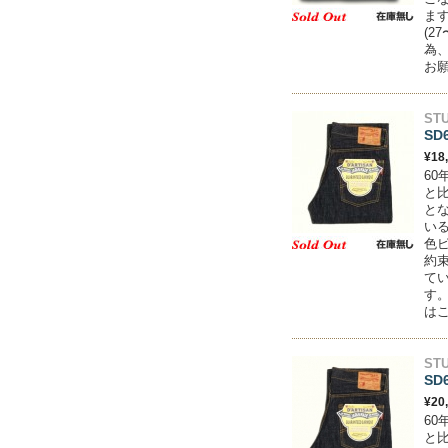
ます
(2
為
お
STU
SD
¥18
6
と
と
い
色
約
て
す。
はこ
STU
SD
¥20
6
と