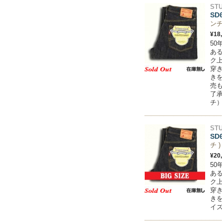
STU
SD
ンチ
¥18
5
あ
ク
穿
き
売
了承
チ）
STU
SD
チ )
¥20
5
あ
ク
穿
き
イズ