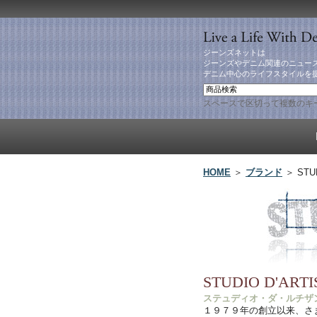
ジーンズネットは
ジーンズやデニム関連のニュー
デニム中心のライフスタイルを
スペースで区切って複数のキ
HOME
＞
ブランド
＞ STUD
STUDIO D'ART
ステュディオ・ダ・ルチザ
１９７９年の創立以来、さ