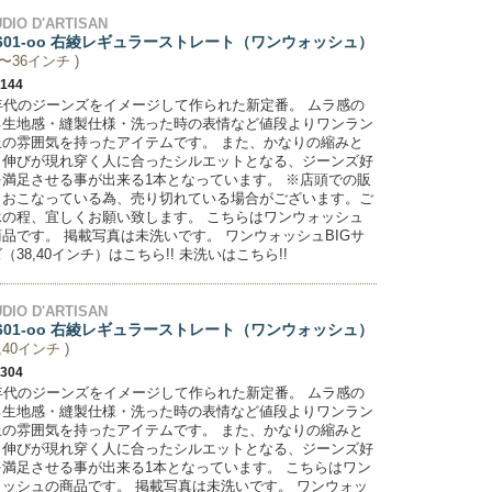
DIO D'ARTISAN
D601-oo 右綾レギュラーストレート（ワンウォッシュ）
7〜36インチ )
,144
0年代のジーンズをイメージして作られた新定番。 ムラ感の
る生地感・縫製仕様・洗った時の表情など値段よりワンラン
上の雰囲気を持ったアイテムです。 また、かなりの縮みと
き伸びが現れ穿く人に合ったシルエットとなる、ジーンズ好
を満足させる事が出来る1本となっています。 ※店頭での販
もおこなっている為、売り切れている場合がございます。ご
承の程、宜しくお願い致します。 こちらはワンウォッシュ
品です。 掲載写真は未洗いです。 ワンウォッシュBIGサ
（38,40インチ）はこちら!! 未洗いはこちら!!
DIO D'ARTISAN
D601-oo 右綾レギュラーストレート（ワンウォッシュ）
8,40インチ )
,304
0年代のジーンズをイメージして作られた新定番。 ムラ感の
る生地感・縫製仕様・洗った時の表情など値段よりワンラン
上の雰囲気を持ったアイテムです。 また、かなりの縮みと
き伸びが現れ穿く人に合ったシルエットとなる、ジーンズ好
を満足させる事が出来る1本となっています。 こちらはワン
ォッシュの商品です。 掲載写真は未洗いです。 ワンウォッ