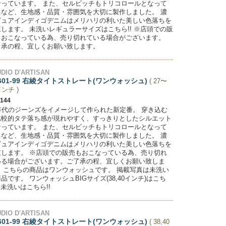
なっています。 また、セルビッチもトリコロールとなって
るなど、生地感・品質・雰囲気を大切に製作しました。 濃
ピュアインディゴデニムはメリハリの利いた美しい色落ちを
します。 未洗いレギュラーサイズはこちら!! ※店頭での販
もおこなっている為、売り切れている場合がございます。
了承の程、宜しくお願い致します。
DIO D'ARTISAN
601-99 右綾タイトストレート(ワンウォッシュ)
( 27〜
インチ )
,144
0年代のジーンズをイメージして作られた新定番。 穿き込む
比較的タテ落ち感が現れやすく、すっきりとしたシルエット
なっています。 また、セルビッチもトリコロールとなって
るなど、生地感・品質・雰囲気を大切に製作しました。 濃
ピュアインディゴデニムはメリハリの利いた美しい色落ちを
束します。 ※店頭での販売もおこなっている為、売り切れ
いる場合がございます。ご了承の程、宜しくお願い致しま
。 こちらの商品はワンウォッシュです。 掲載写真は未洗い
品です。 ワンウォッシュBIGサイズ(38,40インチ)はこち
! 未洗いはこちら!!
DIO D'ARTISAN
601-99 右綾タイトストレート(ワンウォッシュ)
( 38,40