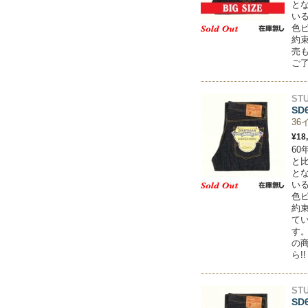
と
い
色
約束
売
ご
STU
SD
36
¥18
6
と
と
い
色
約
て
す
の商
ら!
STU
SD