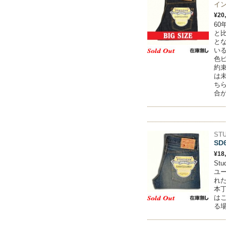
イン
¥20
6
と
と
い
色
約
は
ち
合
STU
SD
¥18
St
ユ
れ
本丁
は
る