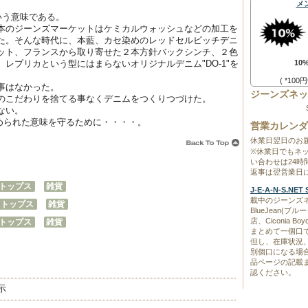
メ
いう意味である。
本のジーンズマーケットはケミカルウォッシュなどの加工を
た。そんな時代に、本藍、カセ染めのレッドセルビッチデニ
ット、フランスから取り寄せた２本方針バックシンチ、２色
レプリカという型にはまらないオリジナルデニム"DO-1"を
10
( *10
事はなかった。
ジーンズネッ
のこだわりを捨てる事なくデニムをつくりつづけた。
ない。
込められた意味を守るために・・・・。
営業カレンダ
休業日翌日のお
※休業日でもネ
い合わせは24
返事は翌営業日
トップス
雑貨
J-E-A-N-S.N
載中のジーンズネ
トップス
雑貨
BlueJean(
店、Ciconia 
トップス
雑貨
まとめて一個口
但し、在庫状況
別個口になる場
品ページの記載
認ください。
示