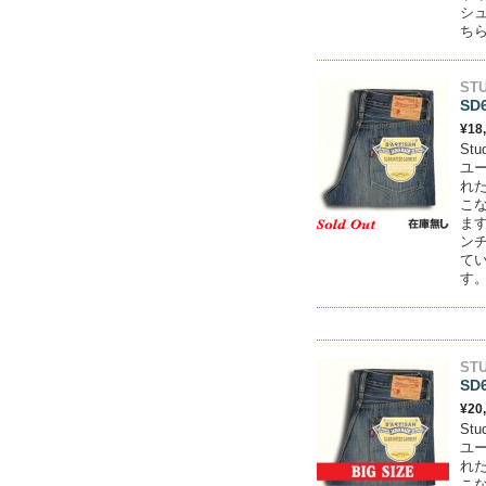
シュ
ちら
STU
SD
¥18
St
ユ
れ
こ
ます
ンチ
て
す
STU
SD
¥20
St
ユ
れ
こ