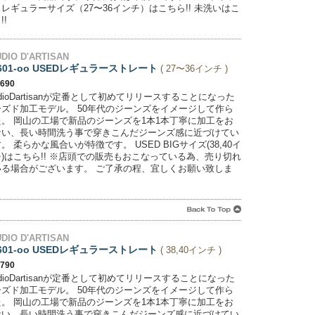
レギュラーサイズ（27〜36インチ）はこちら!! 未洗いはこ
!!
DIO D'ARTISAN
601-oo USEDレギュラーストレート
( 27〜36インチ )
,690
udioDartisanが定番として初めてリリースすることになった
ーズド加工モデル。 50年代のジーンズをイメージして作ら
た。 岡山の工場で新品のジーンズを1本1本丁寧に加工をお
ない、長い時間洗う事で穿きこんだジーンズ感に近づけてい
。 柔らかな風合いが特徴です。 USED BIGサイズ(38,40イ
)はこちら!! ※店頭での販売もおこなっている為、売り切れ
いる場合がございます。 ご了承の程、宜しくお願い致しま
。
DIO D'ARTISAN
601-oo USEDレギュラーストレート
( 38,40インチ )
,790
udioDartisanが定番として初めてリリースすることになった
ーズド加工モデル。 50年代のジーンズをイメージして作ら
た。 岡山の工場で新品のジーンズを1本1本丁寧に加工をお
ない、長い時間洗う事で穿きこんだジーンズ感に近づけてい