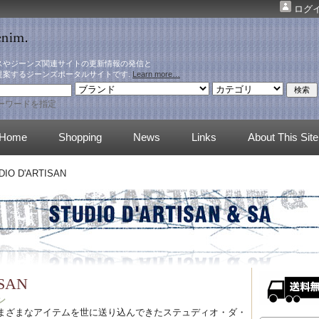
ログ
スやジーンズ関連サイトの更新情報の発信と
提案するジーンズポータルサイトです.
Learn more…
ーワードを指定
Home
Shopping
News
Links
About This Site
IO D'ARTISAN
ISAN
ン
まざまなアイテムを世に送り込んできたステュディオ・ダ・