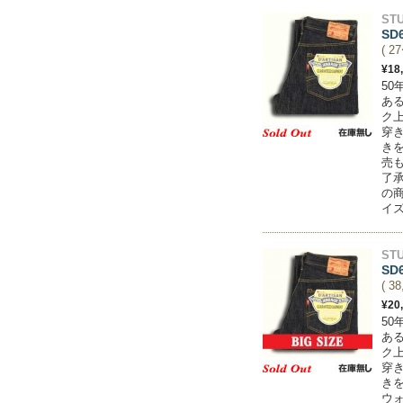
STU
S
( 2
¥18
5
あ
ク
穿
き
売
了
の商
イズ
STU
S
( 3
¥20
5
あ
ク
穿
き
ウ