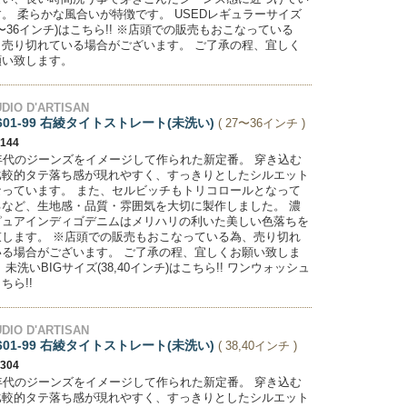
。 柔らかな風合いが特徴です。 USEDレギュラーサイズ
7〜36インチ)はこちら!! ※店頭での販売もおこなっている
、売り切れている場合がございます。 ご了承の程、宜しく
願い致します。
DIO D'ARTISAN
601-99 右綾タイトストレート(未洗い)
( 27〜36インチ )
,144
0年代のジーンズをイメージして作られた新定番。 穿き込む
比較的タテ落ち感が現れやすく、すっきりとしたシルエット
なっています。 また、セルビッチもトリコロールとなって
るなど、生地感・品質・雰囲気を大切に製作しました。 濃
ピュアインディゴデニムはメリハリの利いた美しい色落ちを
束します。 ※店頭での販売もおこなっている為、売り切れ
いる場合がございます。 ご了承の程、宜しくお願い致しま
 未洗いBIGサイズ(38,40インチ)はこちら!! ワンウォッシュ
ちら!!
DIO D'ARTISAN
601-99 右綾タイトストレート(未洗い)
( 38,40インチ )
,304
0年代のジーンズをイメージして作られた新定番。 穿き込む
比較的タテ落ち感が現れやすく、すっきりとしたシルエット