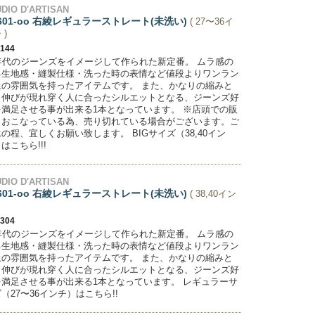
DIO D'ARTISAN
601-oo 右綾レギュラーストレート(未洗い)
( 27〜36イ
 )
,144
0年代のジーンズをイメージして作られた新定番。 ムラ感の
る生地感・縫製仕様・洗った時の表情など値段よりワンラン
上の雰囲気を持ったアイテムです。 また、かなりの縮みと
き伸びが現れ穿く人に合ったシルエットとなる、ジーンズ好
を満足させる事が出来る1本となっています。 ※店頭での販
もおこなっている為、売り切れている場合がございます。ご
の程、宜しくお願い致します。 BIGサイズ（38,40イン
はこちら!!!
DIO D'ARTISAN
601-oo 右綾レギュラーストレート(未洗い)
( 38,40イン
,304
0年代のジーンズをイメージして作られた新定番。 ムラ感の
る生地感・縫製仕様・洗った時の表情など値段よりワンラン
上の雰囲気を持ったアイテムです。 また、かなりの縮みと
き伸びが現れ穿く人に合ったシルエットとなる、ジーンズ好
を満足させる事が出来る1本となっています。 レギュラーサ
（27〜36インチ）はこちら!!