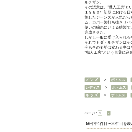
ルチザン。
その語意は、”職人工房”と
１９８０年初期における日
施したジーンズが人気だっ
ム、カパー製打ち抜きリバ
使いの綿糸にいよる縫製で、
完成させた。
しかし一般に受け入られる
それでもダ・ルチザンはそ
今もその姿勢は変わる事は
"職人工房"という言葉に
>
メ ン ズ
ボトムス
>
レディス
ボトムス
>
キ ッ ズ
ボトムス
ページ :
1
2
56件中1件目〜30件目を表