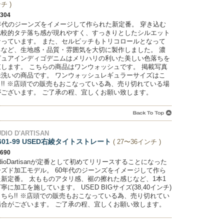
チ )
,304
0年代のジーンズをイメージして作られた新定番。 穿き込む
比較的タテ落ち感が現れやすく、すっきりとしたシルエット
なっています。 また、セルビッチもトリコロールとなって
るなど、生地感・品質・雰囲気を大切に製作しました。 濃
ピュアインディゴデニムはメリハリの利いた美しい色落ちを
束します。 こちらの商品はワンウォッシュです。 掲載写真
未洗いの商品です。 ワンウォッシュレギュラーサイズはこ
ら!! ※店頭での販売もおこなっている為、売り切れている場
がございます。 ご了承の程、宜しくお願い致します。
DIO D'ARTISAN
601-99 USED右綾タイトストレート
( 27〜36インチ )
,690
udioDartisanが定番として初めてリリースすることになった
ーズド加工モデル。 60年代のジーンズをイメージして作ら
た新定番。 太もものアタリ感、裾の擦れた感じなど、1本1
寧に加工を施しています。 USED BIGサイズ(38,40インチ)
こちら!! ※店頭での販売もおこなっている為、売り切れてい
場合がございます。 ご了承の程、宜しくお願い致します。