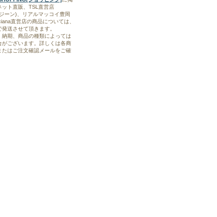
ット直販、TSL直営店
ブルージーン)、リアルマッコイ豊岡
Boyciana直営店の商品については、
で発送させて頂きます。
、納期、商品の種類によっては
合がございます。詳しくは各商
またはご注文確認メールをご確