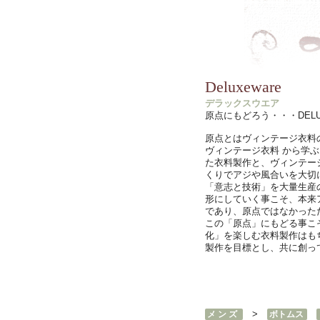
Deluxeware
デラックスウエア
原点にもどろう・・・DEL
原点とはヴィンテージ衣料の
ヴィンテージ衣料 から学
た衣料製作と、ヴィンテー
くりでアジや風合いを大切
「意志と技術」を大量生産
形にしていく事こそ、本来
であり、原点ではなかった
この「原点」にもどる事こ
化」を楽しむ衣料製作はも
製作を目標とし、共に創っ
>
メ ン ズ
ボトムス