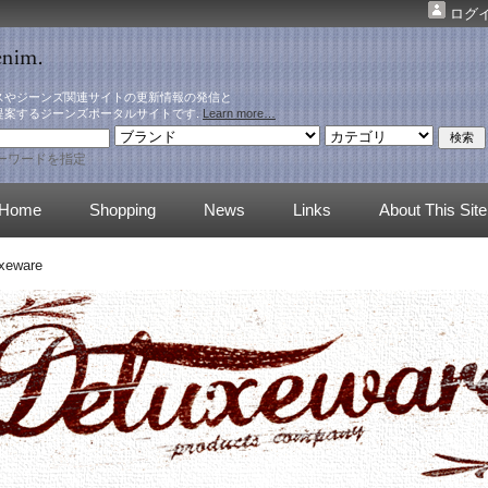
ログ
スやジーンズ関連サイトの更新情報の発信と
提案するジーンズポータルサイトです.
Learn more…
ーワードを指定
Home
Shopping
News
Links
About This Site
xeware