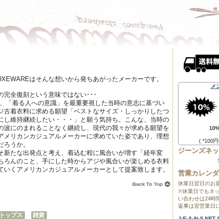
UXEWAREはそんな想いから発ちあがったメーカーです。
メ
完全復刻という意味ではない･･･
ぶ、「着る人への意識」を最重要視した当時の意志に基づい
ジ古着衣料に求める願望「ベストなサイズ・しっかりしたつ
にし維持継続したい・・・」と願う気持ち。こんな、当時の
の波にのまれることなく継続し、現代の我々が求める願望を
10
アメリカンカジュアルメーカーに求めていた姿であり、理想
( *10
だろうか。
ジーンズネッ
そ新たな出発点と考え、着込む程に風合いが増す「経年変
ちろんのこと、手にした時からアジや風合いが楽しめる衣料
ていくアメリカンカジュアルメーカーとして提案致します。
営業カレンダ
休業日翌日のお
※休業日でもネ
い合わせは24
返事は翌営業日
トップス
雑貨
J-E-A-N-S.N