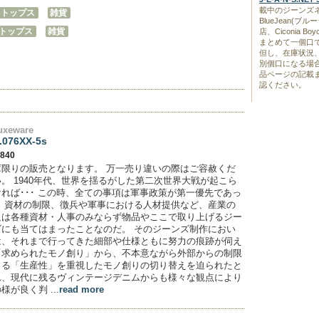
載中のジーンズネ
トップス
雑貨
BlueJean(
トップス
雑貨
店、Ciconia 
まとめて一個口
但し、在庫状況
別個口になる場
品ページの記載
認ください。
uxeware
.076XX-5s
,840
庫限りの販売となります。 万一売り違いの際はご容赦くだ
。 1940年代、世界を揺るがした第二次世界大戦が起こら
ければ･･･ この時、全ての事項は軍事政策が第一優先であっ
。 資材の制限、徴兵や軍事における人材提供など、産業の
迫は各種資材・人事のみならず物品やここで取り上げるジー
ズにも当てはまったことなのだ。 そのジーンズ制作におい
は、それまで行ってきた細部や仕様ともに努力の痕跡が伺え
「求められたモノ創り」から、不本意ながら外部からの制限
よる「生産性」を重視したモノ創りの切り替えを迫られたと
れ、現代に残るヴィンテージデニムからも様々な観点により
様が良く判 ...
read more