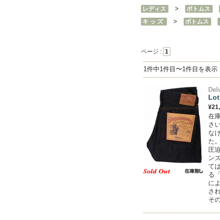
>
レディス
ボトムス
>
キ ッ ズ
ボトムス
ページ :
1
1件中1件目〜1件目を表示
Del
Lot
¥21
在
さい
な
た
圧
ン
て
る
に
さ
その