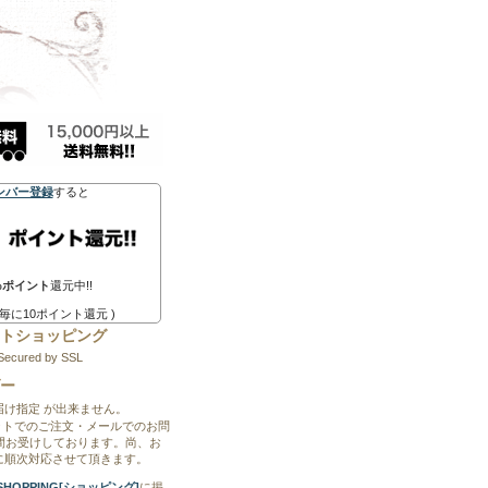
ンバー登録
すると
%ポイント
還元中!!
0円毎に10ポイント還元 )
トショッピング
Secured by SSL
ー
届け指定 が出来ません。
ットでのご注文・メールでのお問
時間お受けしております。尚、お
に順次対応させて頂きます。
ET SHOPPING[ショッピング]
に掲