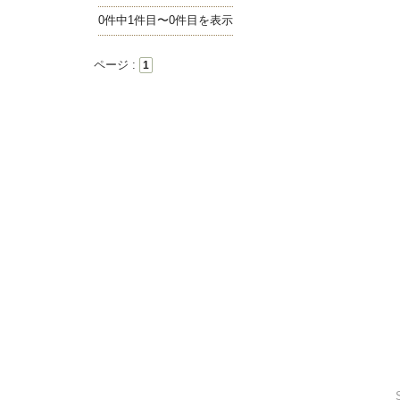
0件中1件目〜0件目を表示
ページ :
1